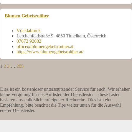
Blumen Gebetsroither
Vöcklabruck
Lerchenfeldstraße 9, 4850 Timelkam, Österreich
07672 92082
office@blumengebetsroither.at
https://www.blumengebetsroither.at/
1
2
3
…
205
Dies ist ein kostenloser untersstützender Service für euch. Wir erhalten
keine Vergütung für das Auflisten der Dienstleister – diese Listen
basieren ausschließlich auf eigener Recherche. Dies ist keien
Empfehlung, bitte beachtet die Tips weiter unten für die Auswahl
euerer Diensleister.