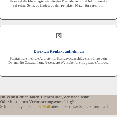
Klicke auf die hinterlegte Website des Dienstleisters und informiere dich
auf seiner Seite. So findest du den perfekten Match für euren Stil.
3️⃣
Direkten Kontakt aufnehmen
Kontaktiere mehrere Anbieter für Kostenvoranschläge. Erwähne dein
Datum, die Gästezahl und besondere Wünsche für eine präzise Antwort.
Du kennst einen tollen Dienstleister, der noch fehlt?
Oder hast einen Verbesserungsvorschlag?
Schreib uns gerne eine
E-Mail
oder nutze unser Kontaktformular!