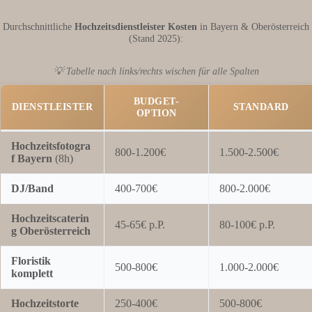
Durchschnittliche
Hochzeitsdienstleister Kosten
in Bayern & Oberösterreich
(Stand 2025):
💡 Tabelle nach links/rechts wischen für alle Spalten
BUDGET-
DIENSTLEISTER
STANDARD
OPTION
Hochzeitsfotogra
800-1.200€
1.500-2.500€
f Bayern
(8h)
DJ/Band
400-700€
800-2.000€
Hochzeitscaterin
45-65€ p.P.
80-100€ p.P.
g Oberösterreich
Floristik
500-800€
1.000-2.000€
komplett
Hochzeitstorte
250-400€
500-800€