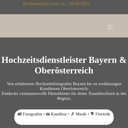
Zum
Betriebsurlaub vom 15. - 30.08.2026
Inhalt
springen
Hochzeitsdienstleister Bayern &
Oberösterreich
Von erfahrenen Hochzeitsfotografen Bayern bis zu erstklassigen
Konditoren Oberösterreich:
Entdecke vertrauensvolle Dienstleister für deine Traumhochzeit in der
Region.
📸 Fotografen • 🍰 Konditor • 🎵 Musik • 💐 Floristik