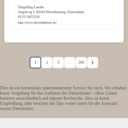
Dingolfing-Landau
Ziegelweg 5, 84164 Moosthenning, Deutschland
01515 9055339
http://www.abvordiekiste.de/
1
2
3
…
205
Dies ist ein kostenloser untersstützender Service für euch. Wir erhalten
keine Vergütung für das Auflisten der Dienstleister – diese Listen
basieren ausschließlich auf eigener Recherche. Dies ist keien
Empfehlung, bitte beachtet die Tips weiter unten für die Auswahl
euerer Diensleister.