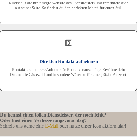
Klicke auf die hinterlegte Website des Dienstleisters und informiere dich
auf seiner Seite. So findest du den perfekten Match für euren Stil.
3️⃣
Direkten Kontakt aufnehmen
Kontaktiere mehrere Anbieter für Kostenvoranschläge. Erwähne dein
Datum, die Gästezahl und besondere Wünsche für eine präzise Antwort.
Du kennst einen tollen Dienstleister, der noch fehlt?
Oder hast einen Verbesserungsvorschlag?
Schreib uns gerne eine
E-Mail
oder nutze unser Kontaktformular!