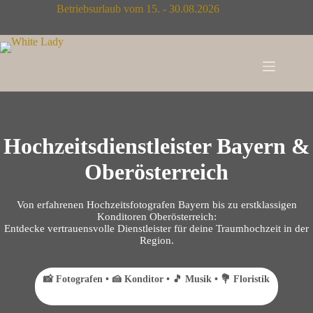
Zum
Betriebsurlaub vom 15. - 30.08.2026
Inhalt
springen
Hochzeitsdienstleister Bayern &
Oberösterreich
Von erfahrenen Hochzeitsfotografen Bayern bis zu erstklassigen
Konditoren Oberösterreich:
Entdecke vertrauensvolle Dienstleister für deine Traumhochzeit in der
Region.
📸 Fotografen • 🍰 Konditor • 🎵 Musik • 💐 Floristik