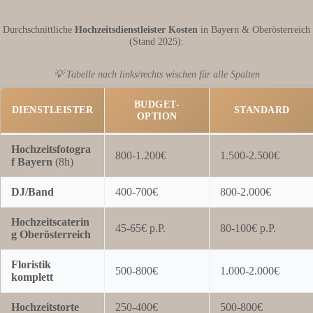
Durchschnittliche
Hochzeitsdienstleister Kosten
in Bayern & Oberösterreich
(Stand 2025):
💡 Tabelle nach links/rechts wischen für alle Spalten
BUDGET-
DIENSTLEISTER
STANDARD
OPTION
Hochzeitsfotogra
800-1.200€
1.500-2.500€
f Bayern
(8h)
DJ/Band
400-700€
800-2.000€
Hochzeitscaterin
45-65€ p.P.
80-100€ p.P.
g Oberösterreich
Floristik
500-800€
1.000-2.000€
komplett
Hochzeitstorte
250-400€
500-800€