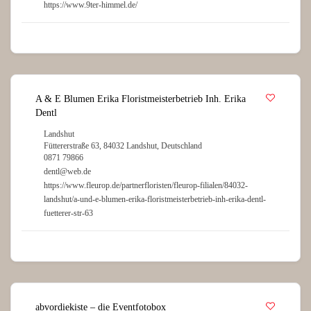
https://www.9ter-himmel.de/
A & E Blumen Erika Floristmeisterbetrieb Inh. Erika
Dentl
Landshut
Füttererstraße 63, 84032 Landshut, Deutschland
0871 79866
dentl@web.de
https://www.fleurop.de/partnerfloristen/fleurop-filialen/84032-
landshut/a-und-e-blumen-erika-floristmeisterbetrieb-inh-erika-dentl-
fuetterer-str-63
abvordiekiste – die Eventfotobox