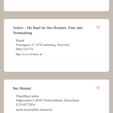
3colors – Die Band für Ihre Hochzeit, Feier oder
Veranstaltung
Murtal
Frauengasse 27, 8750 Judenburg, Österreich
0664 5255752
http://www.3colors.at/
9ter Himmel
Dingolfing-Landau
Walperstetten 6, 84183 Niederviehbach, Deutschland
0176 46772854
nicole.neuner@9ter-himmel.de