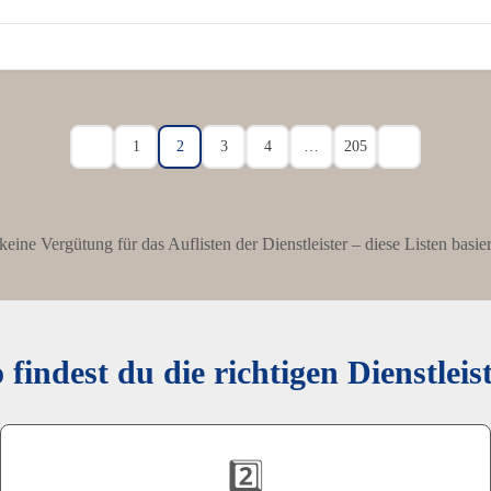
1
2
3
4
…
205
n keine Vergütung für das Auflisten der Dienstleister – diese Listen bas
 findest du die richtigen Dienstleis
2️⃣