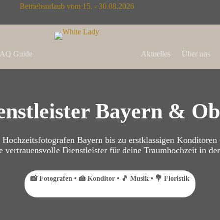
Betriebsurlaub vom 15. - 30.08.2026
AQ Guide
Aktuelles
Über uns
enstleister Bayern & Ob
 Hochzeitsfotografen Bayern bis zu erstklassigen Konditoren 
 vertrauensvolle Dienstleister für deine Traumhochzeit in de
📸 Fotografen • 🍰 Konditor • 🎵 Musik • 💐 Floristik