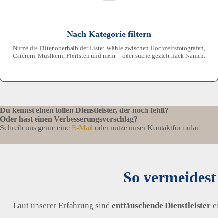
Nach Kategorie filtern
Nutze die Filter oberhalb der Liste: Wähle zwischen Hochzeitsfotografen,
Caterern, Musikern, Floristen und mehr – oder suche gezielt nach Namen.
Du kennst einen tollen Dienstleister, der noch fehlt?
Oder hast einen Verbesserungsvorschlag?
Schreib uns gerne eine
E-Mail
oder nutze unser Kontaktformular!
So vermeidest
Laut unserer Erfahrung sind
enttäuschende Dienstleister
ei