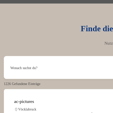
Finde die
Nutz
Wonach suchst du?
1226
Gefundene Einträge
ac-pictures
Vöcklabruck