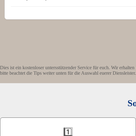
Dies ist ein kostenloser untersstützender Service für euch. Wir erhalte
bitte beachtet die Tips weiter unten für die Auswahl euerer Diensleister.
So
1️⃣