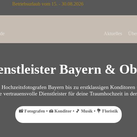
Betriebsurlaub vom 15. - 30.08.2026
de
Aktuelles
Über
enstleister Bayern & Ob
 Hochzeitsfotografen Bayern bis zu erstklassigen Konditoren 
 vertrauensvolle Dienstleister für deine Traumhochzeit in de
📸 Fotografen • 🍰 Konditor • 🎵 Musik • 💐 Floristik