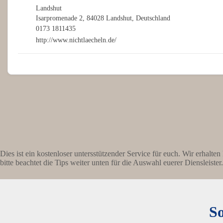
Landshut
Isarpromenade 2, 84028 Landshut, Deutschland
0173 1811435
http://www.nichtlaecheln.de/
Dies ist ein kostenloser untersstützender Service für euch. Wir erhalte
bitte beachtet die Tips weiter unten für die Auswahl euerer Diensleister.
So