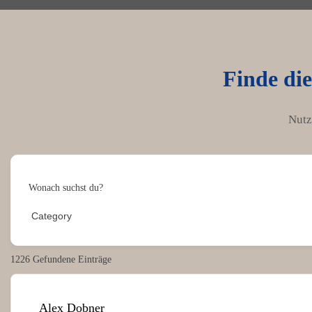
Finde die
Nutz
Wonach suchst du?
1226
Gefundene Einträge
Alex Dobner