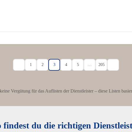
1
2
3
4
5
…
205
n keine Vergütung für das Auflisten der Dienstleister – diese Listen bas
 findest du die richtigen Dienstleis