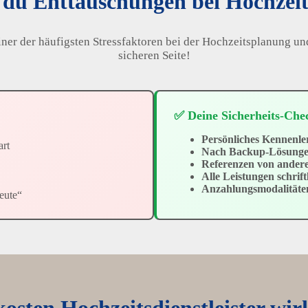
 du Enttäuschungen bei Hochzeits
ner der häufigsten Stressfaktoren bei der Hochzeitsplanung und
sicheren Seite!
✅ Deine Sicherheits-Chec
Persönliches Kennenl
art
Nach Backup-Lösunge
Referenzen von ander
Alle Leistungen schriftl
Anzahlungsmodalitäte
eute“