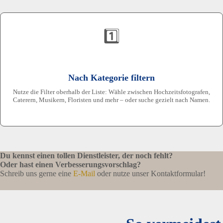
1️⃣
Nach Kategorie filtern
Nutze die Filter oberhalb der Liste: Wähle zwischen Hochzeitsfotografen,
Caterern, Musikern, Floristen und mehr – oder suche gezielt nach Namen.
Du kennst einen tollen Dienstleister, der noch fehlt?
Oder hast einen Verbesserungsvorschlag?
Schreib uns gerne eine
E-Mail
oder nutze unser Kontaktformular!