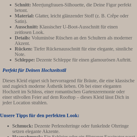
Schnitt:
Meerjungfrauen-Silhouette, die Deine Figur perfekt
betont.
Material:
Glatter, leicht glänzender Stoff (z. B. Crêpe oder
Satin).
Ausschnitt:
Klassischer U-Boot-Ausschnitt für einen
zeitlosen Look.
Details:
Voluminöse Rüschen an den Schultern als moderner
Akzent.
Rücken:
Tiefer Rückenausschnitt für eine elegante, sinnliche
Note.
Schleppe:
Dezente Schleppe für einen glamourösen Auftritt.
Perfekt für Deinen Hochzeitsstil
Dieses Kleid eignet sich hervorragend für Bräute, die eine klassische
und zugleich moderne Ästhetik lieben. Ob bei einer eleganten
Hochzeit im Schloss, einer romantischen Gartenzeremonie oder
einer stilvollen Feier auf dem Rooftop – dieses Kleid lässt Dich in
jeder Location strahlen.
Unsere Tipps für den perfekten Look:
Schmuck:
Dezente Perlenohrringe oder funkelnde Ohrringe
setzen elegante Akzente.
Haarschmuck:
Ein Schleier oder ein filigraner Fascinator passt