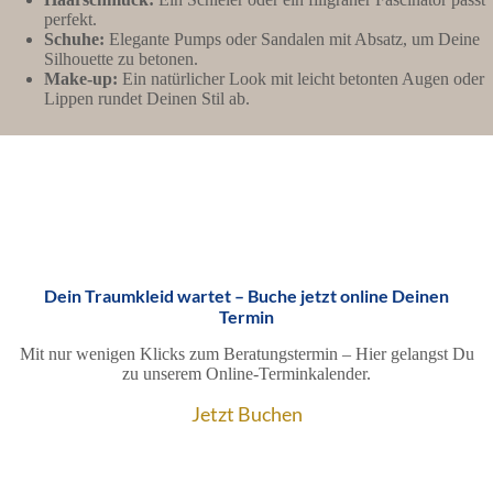
perfekt.
Schuhe:
Elegante Pumps oder Sandalen mit Absatz, um Deine
Silhouette zu betonen.
Make-up:
Ein natürlicher Look mit leicht betonten Augen oder
Lippen rundet Deinen Stil ab.
Dein Traumkleid wartet – Buche jetzt online Deinen
Termin
Mit nur wenigen Klicks zum Beratungstermin – Hier gelangst Du
zu unserem Online-Terminkalender.
Jetzt Buchen