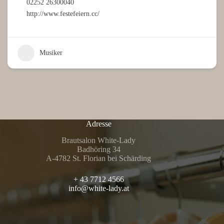
02252 26300040
http://www.festefeiern.cc/
Musiker
Adresse
Brautsalon White-Lady
Badhöring 34
A-4782 St. Florian bei Schärding
+ 43 7712 4566
info@white-lady.at