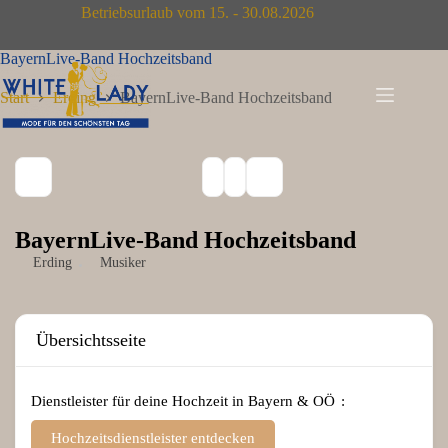
Zum
Betriebsurlaub vom 15. - 30.08.2026
Inhalt
springen
BayernLive-Band Hochzeitsband
Start
Erding
BayernLive-Band Hochzeitsband
BayernLive-Band Hochzeitsband
Erding
Musiker
Übersichtsseite
Dienstleister für deine Hochzeit in Bayern & OÖ
Hochzeitsdienstleister entdecken