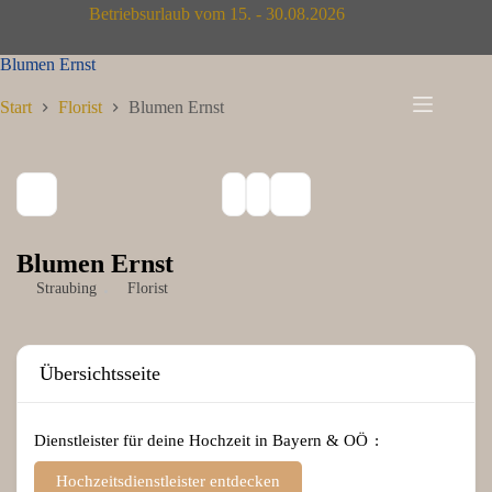
Zum
Betriebsurlaub vom 15. - 30.08.2026
Inhalt
springen
Blumen Ernst
Start
Florist
Blumen Ernst
Blumen Ernst
Straubing
Florist
Übersichtsseite
Dienstleister für deine Hochzeit in Bayern & OÖ
Hochzeitsdienstleister entdecken