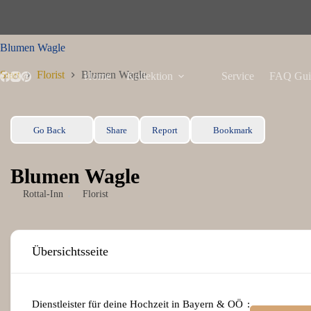
Zum
Inhalt
springen
Blumen Wagle
Start
Florist
Blumen Wagle
Home
Kollektion
Service
FAQ Gui
Go Back
Share
Report
Bookmark
Blumen Wagle
Rottal-Inn
Florist
Übersichtsseite
Dienstleister für deine Hochzeit in Bayern & OÖ