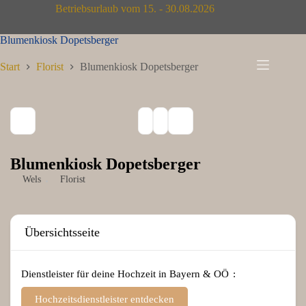
Zum
Betriebsurlaub vom 15. - 30.08.2026
Inhalt
springen
Blumenkiosk Dopetsberger
Start
Florist
Blumenkiosk Dopetsberger
Blumenkiosk Dopetsberger
Wels
Florist
Übersichtsseite
Dienstleister für deine Hochzeit in Bayern & OÖ
Hochzeitsdienstleister entdecken