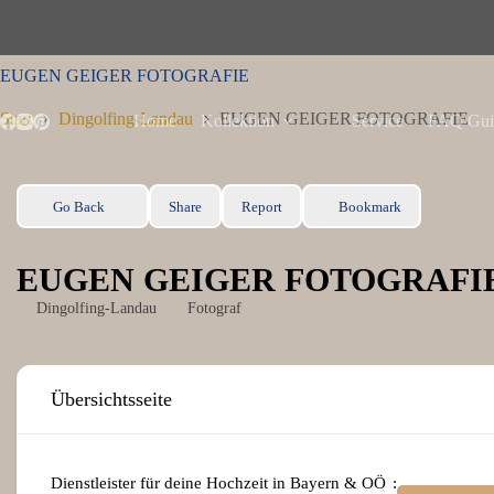
Zum
Inhalt
springen
EUGEN GEIGER FOTOGRAFIE
Start
Dingolfing-Landau
EUGEN GEIGER FOTOGRAFIE
Home
Kollektion
Service
FAQ Gui
Go Back
Share
Report
Bookmark
EUGEN GEIGER FOTOGRAFI
Dingolfing-Landau
Fotograf
Übersichtsseite
Dienstleister für deine Hochzeit in Bayern & OÖ