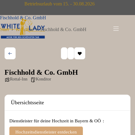
Zum
Betriebsurlaub vom 15. - 30.08.2026
Inhalt
springen
Fischhold & Co. GmbH
Start
Konditor
Fischhold & Co. GmbH
Fischhold & Co. GmbH
Rottal-Inn
Konditor
Übersichtsseite
Dienstleister für deine Hochzeit in Bayern & OÖ
Hochzeitsdienstleister entdecken