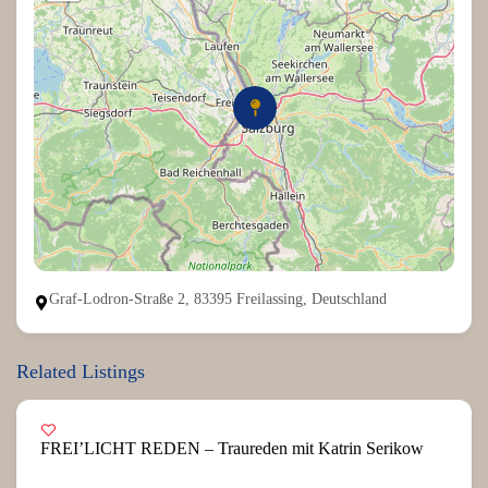
Graf-Lodron-Straße 2, 83395 Freilassing, Deutschland
Related Listings
FREI’LICHT REDEN – Traureden mit Katrin Serikow