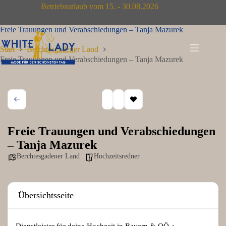
Zum
Betriebsurlaub vom 15. - 30.08.2026
Inhalt
springen
Freie Trauungen und Verabschiedungen – Tanja Mazurek
Start
Berchtesgadener Land
Freie Trauungen und Verabschiedungen – Tanja Mazurek
Freie Trauungen und Verabschiedungen
– Tanja Mazurek
Berchtesgadener Land
Hochzeitsredner
Übersichtsseite
Dienstleister für deine Hochzeit in Bayern & OÖ