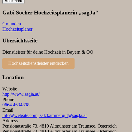
Bookmark
Gabi Socher Hochzeitsplanerin „sagJa“
Gmunden
Hochzeitsplaner
Übersichtsseite
Dienstleister für deine Hochzeit in Bayern & OÖ
Hochzeitsdienstleister entdecken
Location
Website
http://www.sagja.at/
Phone
0664 4634898
Email
info@website.com; salzkammergut@sagJa.at
Address
Pensionatstraße 73, 4810 Altmünster am Traunsee, Österreich
Pensionatstraße 73, 4810 Altmünster am Traunsee, Österreich