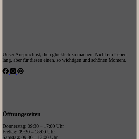
Unser Anspruch ist, dich glücklich zu machen. Nicht ein Leben
lang, aber für diesen einen, so wichtigen und schönen Moment.
Öffnungszeiten
Donnerstag: 09:30 – 17:00 Uhr
Freitag: 09:30 – 18:00 Uhr
Samstag: 09:30 – 13:00 Uhr