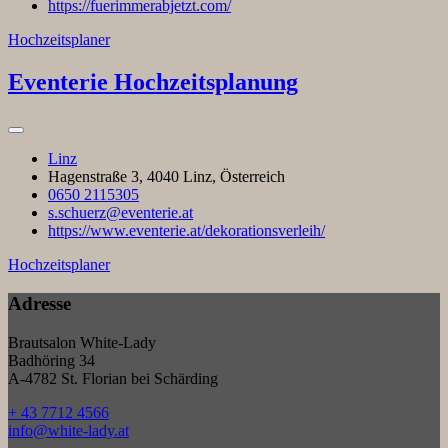
https://fuerimmerabjetzt.com/
Hochzeitsplaner
Eventerie Hochzeitsplanung
Linz
Hagenstraße 3, 4040 Linz, Österreich
0650 2115305
s.schuerz@eventerie.at
https://www.eventerie.at/dekorationsverleih/
Hochzeitsplaner
Adresse
Brautsalon White-Lady
Badhöring 34
A-4782 St. Florian bei Schärding
+ 43 7712 4566
info@white-lady.at