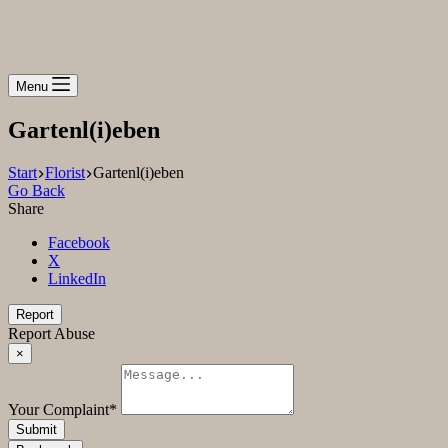
Menu
Gartenl(i)eben
Start
Florist
Gartenl(i)eben
Go Back
Share
Facebook
X
LinkedIn
Report
Report Abuse
×
Your Complaint
*
Submit