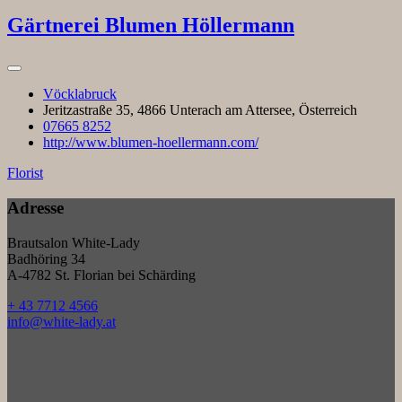
Gärtnerei Blumen Höllermann
Vöcklabruck
Jeritzastraße 35, 4866 Unterach am Attersee, Österreich
07665 8252
http://www.blumen-hoellermann.com/
Florist
Adresse
Brautsalon White-Lady
Badhöring 34
A-4782 St. Florian bei Schärding
+ 43 7712 4566
info@white-lady.at