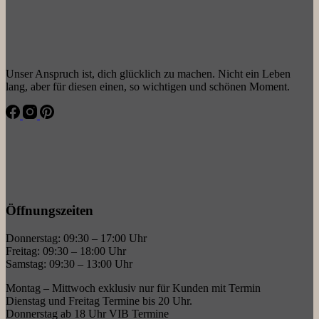
Unser Anspruch ist, dich glücklich zu machen. Nicht ein Leben
lang, aber für diesen einen, so wichtigen und schönen Moment.
Öffnungszeiten
Donnerstag: 09:30 – 17:00 Uhr
Freitag: 09:30 – 18:00 Uhr
Samstag: 09:30 – 13:00 Uhr
Montag – Mittwoch exklusiv nur für Kunden mit Termin
Dienstag und Freitag Termine bis 20 Uhr.
Donnerstag ab 18 Uhr VIB Termine