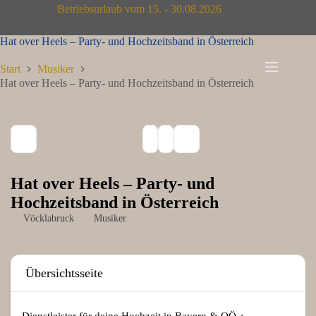
Zum
Betriebsurlaub vom 15. - 30.08.2026
Inhalt
springen
Hat over Heels – Party- und Hochzeitsband in Österreich
Start
Musiker
Hat over Heels – Party- und Hochzeitsband in Österreich
Hat over Heels – Party- und
Hochzeitsband in Österreich
Vöcklabruck
Musiker
Übersichtsseite
Dienstleister für deine Hochzeit in Bayern & OÖ