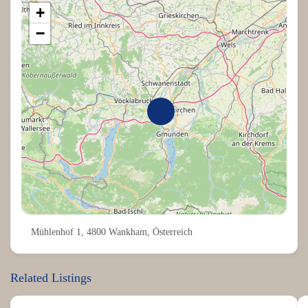
+
−
Mühlenhof 1, 4800 Wankham, Österreich
Related Listings