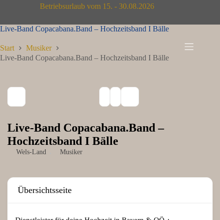
Zum
Betriebsurlaub vom 15. - 30.08.2026
Inhalt
springen
Live-Band Copacabana.Band – Hochzeitsband I Bälle
Start
Musiker
Live-Band Copacabana.Band – Hochzeitsband I Bälle
Live-Band Copacabana.Band –
Hochzeitsband I Bälle
Wels-Land
Musiker
Übersichtsseite
Dienstleister für deine Hochzeit in Bayern & OÖ