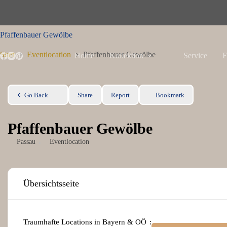
Zum
Inhalt
springen
Pfaffenbauer Gewölbe
Start
Eventlocation
Pfaffenbauer Gewölbe
Home
Kollektion
Service
F
Go Back
Share
Report
Bookmark
Pfaffenbauer Gewölbe
Passau
Eventlocation
Übersichtsseite
Traumhafte Locations in Bayern & OÖ