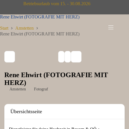
Zum
Betriebsurlaub vom 15. - 30.08.2026
Inhalt
springen
Rene Ehwirt (FOTOGRAFIE MIT HERZ)
Start
Amstetten
Rene Ehwirt (FOTOGRAFIE MIT HERZ)
Rene Ehwirt (FOTOGRAFIE MIT
HERZ)
Amstetten
Fotograf
Übersichtsseite
Dienstleister für deine Hochzeit in Bayern & OÖ