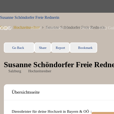
Zum
Inhalt
springen
Susanne Schöndorfer Freie Rednerin
Start
Hochzeitsredner
Susanne Schöndorfer Freie Rednerin
Home
Kollektion
Service
FAQ Gui
Go Back
Share
Report
Bookmark
Susanne Schöndorfer Freie Redn
Salzburg
Hochzeitsredner
Übersichtsseite
Dienstleister für deine Hochzeit in Bayern & OÖ