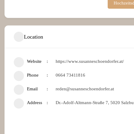
Hochzeitsd
Location
Website
https://www.susanneschoendorfer.at/
Phone
0664 73411816
Email
reden@susanneschoendorfer.at
Address
Dr.-Adolf-Altmann-Straße 7, 5020 Salzbur