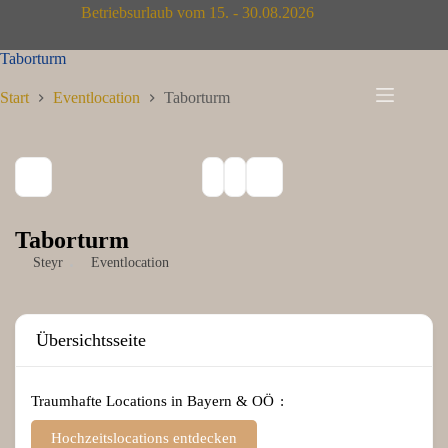
Zum
Betriebsurlaub vom 15. - 30.08.2026
Inhalt
springen
Taborturm
Start
Eventlocation
Taborturm
Taborturm
Steyr
Eventlocation
Übersichtsseite
Traumhafte Locations in Bayern & OÖ
Hochzeitslocations entdecken