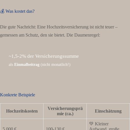
💰 Was kostet das?
Die gute Nachricht: Eine Hochzeitsversicherung ist nicht teuer –
gemessen am Schutz, den sie bietet. Die Daumenregel:
~1,5-2% der Versicherungssumme
als
Einmalbeitrag
(nicht monatlich!)
Konkrete Beispiele
Versicherungsprä
Hochzeitskosten
Einschätzung
mie (ca.)
💚 Kleiner
5.000 €
100-130 €
Aufwand, große