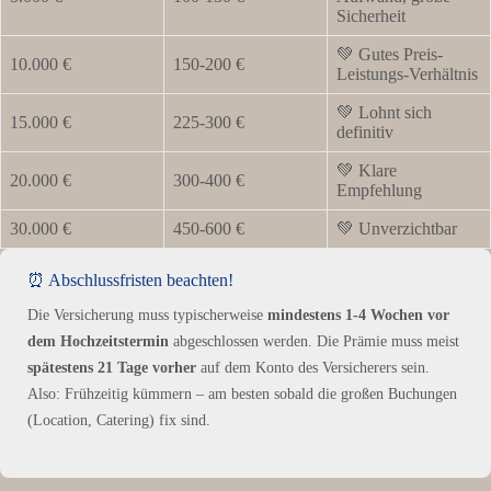
Sicherheit
💚 Gutes Preis-
10.000 €
150-200 €
Leistungs-Verhältnis
💚 Lohnt sich
15.000 €
225-300 €
definitiv
💚 Klare
20.000 €
300-400 €
Empfehlung
30.000 €
450-600 €
💚 Unverzichtbar
⏰ Abschlussfristen beachten!
Die Versicherung muss typischerweise
mindestens 1-4 Wochen vor
dem Hochzeitstermin
abgeschlossen werden. Die Prämie muss meist
spätestens 21 Tage vorher
auf dem Konto des Versicherers sein.
Also: Frühzeitig kümmern – am besten sobald die großen Buchungen
(Location, Catering) fix sind.