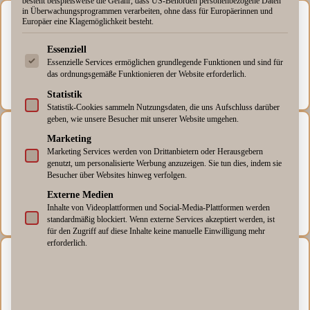
besteht beispielsweise die Gefahr, dass US-Behörden personenbezogene Daten
in Überwachungsprogrammen verarbeiten, ohne dass für Europäerinnen und
💶
Europäer eine Klagemöglichkeit besteht.
Es folgt eine Liste der Service-Gruppen, für die eine Einwill
Essenziell
Invest > 10.000 €?
Essenzielle Services ermöglichen grundlegende Funktionen und sind für
→ Versicherung prüfen!
das ordnungsgemäße Funktionieren der Website erforderlich.
Statistik
Statistik-Cookies sammeln Nutzungsdaten, die uns Aufschluss darüber
geben, wie unsere Besucher mit unserer Website umgehen.
⏳
Marketing
Marketing Services werden von Drittanbietern oder Herausgebern
genutzt, um personalisierte Werbung anzuzeigen. Sie tun dies, indem sie
Besucher über Websites hinweg verfolgen.
Späte Stornos drohen?
Externe Medien
→ Versicherung prüfen!
Inhalte von Videoplattformen und Social-Media-Plattformen werden
standardmäßig blockiert. Wenn externe Services akzeptiert werden, ist
für den Zugriff auf diese Inhalte keine manuelle Einwilligung mehr
erforderlich.
👥
Kritische Personen?