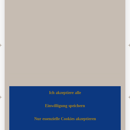
Das ist keine versicherte Leistung. Die Versicherung zahlt nur bei
unvorhersehbaren
, externen Ereignissen.
Die reine Verweigerung der Eheschließung ist in vielen Tarifen
ausgeschlossen, in wenigen Tarifen (Sonderfälle) jedoch
eingeschlossen – AVB prüfen.
🩺
Vorbekannte Erkrankungen
Wenn beim Vertragsabschluss schon klar war, dass jemand ernsthaft
krank ist – nicht versichert. Die Erkrankung muss
plötzlich
und
unerwartet
auftreten.
Ich akzeptiere alle
Einwilligung speichern
🌦️
Normales Schlechtwetter (ohne Zusatz)
Nur essenzielle Cookies akzeptieren
Regen, Kälte, bewölkter Himmel – alles nicht versichert. Dafür
brauchst du die
Wetterversicherung als Zusatz
. Und selbst die zahlt