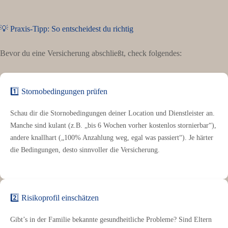
💡 Praxis-Tipp: So entscheidest du richtig
Bevor du eine Versicherung abschließt, check folgendes:
1️⃣ Stornobedingungen prüfen
Schau dir die Stornobedingungen deiner Location und Dienstleister an.
Manche sind kulant (z.B. „bis 6 Wochen vorher kostenlos stornierbar“),
andere knallhart („100% Anzahlung weg, egal was passiert“). Je härter
die Bedingungen, desto sinnvoller die Versicherung.
2️⃣ Risikoprofil einschätzen
Gibt’s in der Familie bekannte gesundheitliche Probleme? Sind Eltern