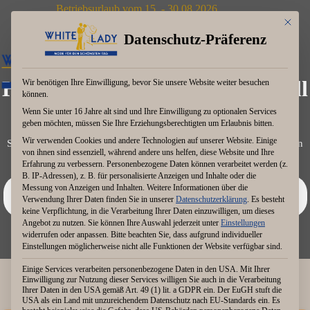
Zum
Betriebsurlaub vom 15. - 30.08.2026
Inhalt
Mit dies
springen
Datenschutz-Präferenz
Hochzeitsversicherung: Sinnvoll
Wir benötigen Ihre Einwilligung, bevor Sie unsere Website weiter besuchen
können.
oder nicht?
Wenn Sie unter 16 Jahre alt sind und Ihre Einwilligung zu optionalen Services
geben möchten, müssen Sie Ihre Erziehungsberechtigten um Erlaubnis bitten.
Wir verwenden Cookies und andere Technologien auf unserer Website. Einige
Schützt vor teuren Stornos & Ausfällen – wenn die Bausteine passen
von ihnen sind essenziell, während andere uns helfen, diese Website und Ihre
und du weißt, was
nicht
versichert ist.
Erfahrung zu verbessern.
Personenbezogene Daten können verarbeitet werden (z.
B. IP-Adressen), z. B. für personalisierte Anzeigen und Inhalte oder die
💰 Keine Produktempfehlung, Keine Beratung – nur Orientierung!
Messung von Anzeigen und Inhalten.
Weitere Informationen über die
Verwendung Ihrer Daten finden Sie in unserer
Datenschutzerklärung
.
Es besteht
keine Verpflichtung, in die Verarbeitung Ihrer Daten einzuwilligen, um dieses
Angebot zu nutzen.
Sie können Ihre Auswahl jederzeit unter
Einstellungen
widerrufen oder anpassen.
Bitte beachten Sie, dass aufgrund individueller
Einstellungen möglicherweise nicht alle Funktionen der Website verfügbar sind.
Einige Services verarbeiten personenbezogene Daten in den USA. Mit Ihrer
Einwilligung zur Nutzung dieser Services willigen Sie auch in die Verarbeitung
🤔 Drei Fragen, die dir die Entscheidung erleichtern:
Ihrer Daten in den USA gemäß Art. 49 (1) lit. a GDPR ein. Der EuGH stuft die
USA als ein Land mit unzureichendem Datenschutz nach EU-Standards ein. Es