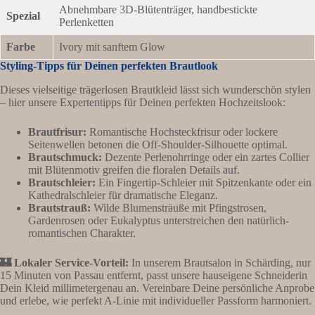
Abnehmbare 3D-Blütenträger, handbestickte
Spezial
Perlenketten
Farbe
Ivory mit sanftem Glow
Styling-Tipps für Deinen perfekten Brautlook
Dieses vielseitige trägerlosen Brautkleid lässt sich wunderschön stylen
– hier unsere Expertentipps für Deinen perfekten Hochzeitslook:
Brautfrisur:
Romantische Hochsteckfrisur oder lockere
Seitenwellen betonen die Off-Shoulder-Silhouette optimal.
Brautschmuck:
Dezente Perlenohrringe oder ein zartes Collier
mit Blütenmotiv greifen die floralen Details auf.
Brautschleier:
Ein Fingertip-Schleier mit Spitzenkante oder ein
Kathedralschleier für dramatische Eleganz.
Brautstrauß:
Wilde Blumensträuße mit Pfingstrosen,
Gardenrosen oder Eukalyptus unterstreichen den natürlich-
romantischen Charakter.
🏰 Lokaler Service-Vorteil:
In unserem Brautsalon in Schärding, nur
15 Minuten von Passau entfernt, passt unsere hauseigene Schneiderin
Dein Kleid millimetergenau an. Vereinbare Deine persönliche Anprobe
und erlebe, wie perfekt A-Linie mit individueller Passform harmoniert.