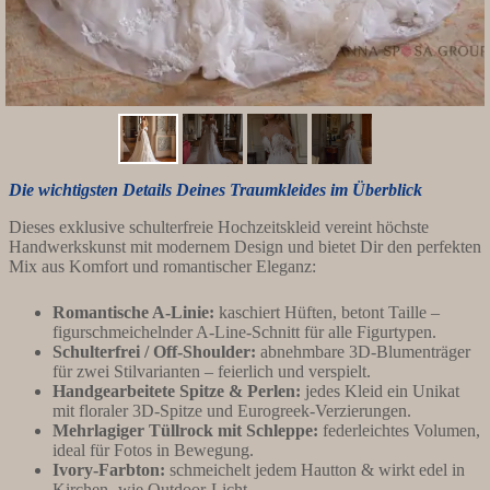
Die wichtigsten Details Deines Traumkleides im Überblick
Dieses exklusive schulterfreie Hochzeitskleid vereint höchste
Handwerkskunst mit modernem Design und bietet Dir den perfekten
Mix aus Komfort und romantischer Eleganz:
Romantische A-Linie:
kaschiert Hüften, betont Taille –
figurschmeichelnder A-Line-Schnitt für alle Figurtypen.
Schulterfrei / Off-Shoulder:
abnehmbare 3D-Blumenträger
für zwei Stilvarianten – feierlich und verspielt.
Handgearbeitete Spitze & Perlen:
jedes Kleid ein Unikat
mit floraler 3D-Spitze und Eurogreek-Verzierungen.
Mehrlagiger Tüllrock mit Schleppe:
federleichtes Volumen,
ideal für Fotos in Bewegung.
Ivory-Farbton:
schmeichelt jedem Hautton & wirkt edel in
Kirchen- wie Outdoor-Licht.