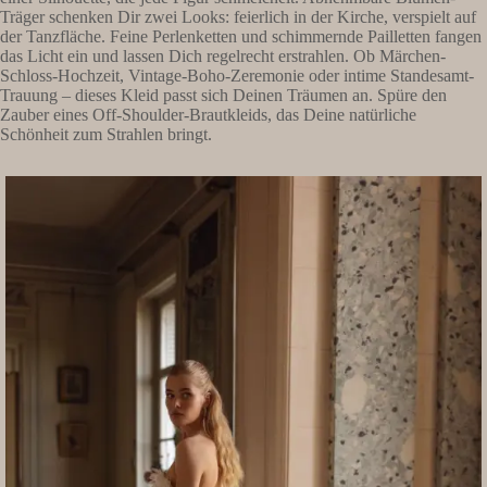
Träger schenken Dir zwei Looks: feierlich in der Kirche, verspielt auf
der Tanzfläche. Feine Perlenketten und schimmernde Pailletten fangen
das Licht ein und lassen Dich regelrecht erstrahlen. Ob Märchen-
Schloss-Hochzeit, Vintage-Boho-Zeremonie oder intime Standesamt-
Trauung – dieses Kleid passt sich Deinen Träumen an. Spüre den
Zauber eines Off-Shoulder-Brautkleids, das Deine natürliche
Schönheit zum Strahlen bringt.