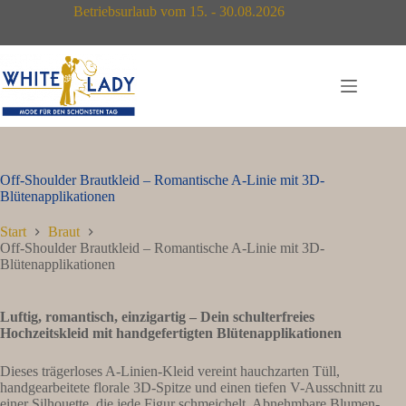
Zum
Betriebsurlaub vom 15. - 30.08.2026
Inhalt
springen
Off-Shoulder Brautkleid – Romantische A-Linie mit 3D-
Blütenapplikationen
Start
Braut
Off-Shoulder Brautkleid – Romantische A-Linie mit 3D-
Blütenapplikationen
Luftig, romantisch, einzigartig – Dein schulterfreies
Hochzeitskleid mit handgefertigten Blütenapplikationen
Dieses trägerloses A-Linien-Kleid vereint hauchzarten Tüll,
handgearbeitete florale 3D-Spitze und einen tiefen V-Ausschnitt zu
einer Silhouette, die jede Figur schmeichelt. Abnehmbare Blumen-