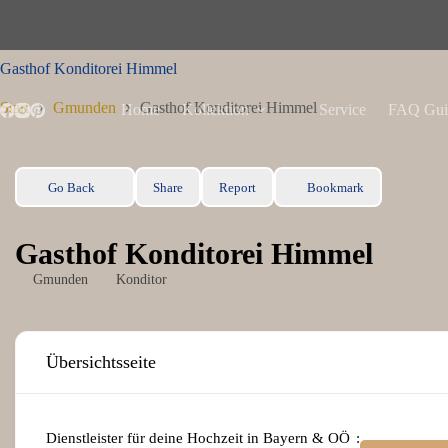
Zum
Inhalt
springen
Gasthof Konditorei Himmel
Start
Gmunden
Gasthof Konditorei Himmel
Home
Kollektion
Service
FAQ Gui
Go Back
Share
Report
Bookmark
Gasthof Konditorei Himmel
Gmunden
Konditor
Übersichtsseite
Dienstleister für deine Hochzeit in Bayern & OÖ