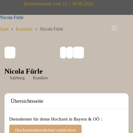
Zum
Betriebsurlaub vom 15. - 30.08.2026
Inhalt
springen
Nicola Fürle
Start
Konditor
Nicola Fürle
Nicola Fürle
Salzburg
Konditor
Übersichtsseite
Dienstleister für deine Hochzeit in Bayern & OÖ
Hochzeitsdienstleister entdecken